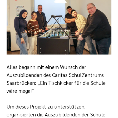
nagement
e (DKG)
ldung Intensiv- und
lege
r/-in
ATRIE®
enz
Alles begann mit einem Wunsch der
Auszubildenden des Caritas SchulZentrums
Wonder
Saarbrücken: „Ein Tischkicker für die Schule
wäre mega!“
naesthetics
Um dieses Projekt zu unterstützen,
organisierten die Auszubildenden der Schule