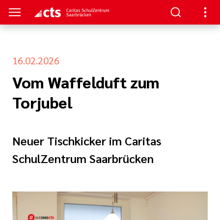
16.02.2026
TRUM
TUDIUM
TERBILDUNG
NKS
Vom Waffelduft zum
nformationen
- Schulung
aft
au/
Torjubel
ann
enz
re
ntin/
Neuer Tischkicker im Caritas
nt
he Beatmung
SchulZentrum Saarbrücken
iterbildung
hmerzpflege
gen
logie, Palliativ