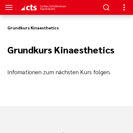
Grundkurs Kinaesthetics
TRUM
TUDIUM
TERBILDUNG
NKS
Grundkurs Kinaesthetics
nformationen
- Schulung
aft
au/
ann
enz
re
Infomationen zum nächsten Kurs folgen.
ntin/
nt
he Beatmung
iterbildung
hmerzpflege
gen
logie, Palliativ