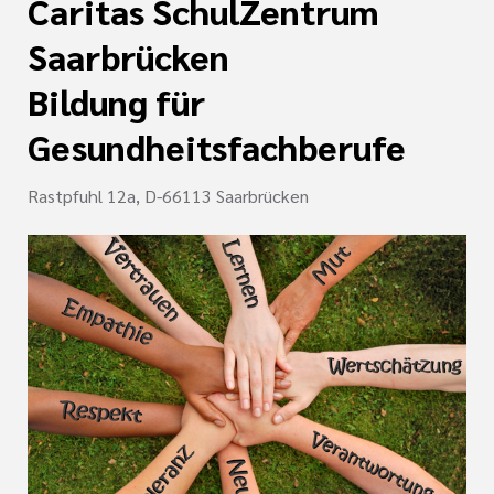
Caritas SchulZentrum
nagement
e (DKG)
Saarbrücken
Bildung für
ldung Intensiv- und
lege
Gesundheitsfachberufe
r/-in
Rastpfuhl 12a, D-66113 Saarbrücken
ATRIE®
enz
Wonder
naesthetics