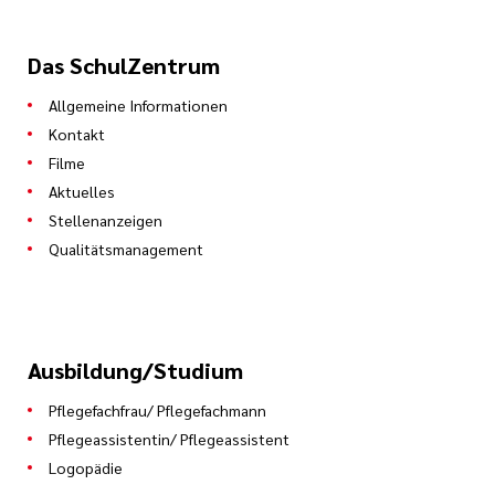
Abläufe in der Notaufnahme strukturieren
und organisieren
Das SchulZentrum
Allgemeine Informationen
Kontakt
Theorie
Filme
Aktuelles
720 Stunden Theoretische Weiterbildung
Stellenanzeigen
Qualitätsmanagement
18 Blockwochen im Caritas Fort-und
WeiterbildungsZentrum
Ausbildung/Studium
Praxis
Pflegefachfrau/ Pflegefachmann
Pflegeassistentin/ Pflegeassistent
1.800 Stunden Praktische Weiterbildung
Logopädie