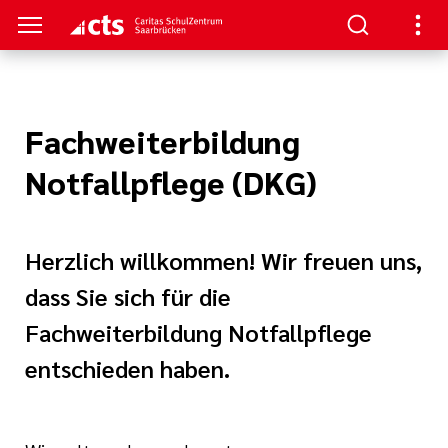
TRUM
TUDIUM
TERBILDUNG
NKS
Fachweiterbildung
nformationen
- Schulung
aft
Notfallpflege (DKG)
au/
ann
enz
re
Herzlich willkommen! Wir freuen uns,
ntin/
nt
dass Sie sich für die
he Beatmung
Fachweiterbildung Notfallpflege
iterbildung
hmerzpflege
entschieden haben.
gen
logie, Palliativ