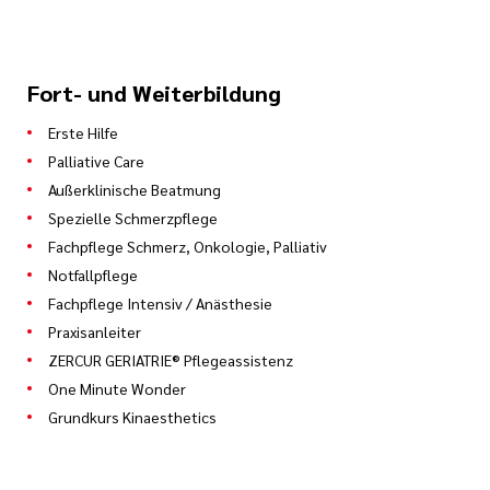
920 Stunden in einer Notaufnahme, davon
mindestens 300 Stunden in einer zentralen
oder interdisziplinären Notaufnahme
Fort- und Weiterbildung
260 Stunden Intensivstation
Erste Hilfe
200 Stunden Anästhesie
Palliative Care
Außerklinische Beatmung
120 Stunden präklinische Notfallversorgung
Spezielle Schmerzpflege
(Rettungsdienst)
Fachpflege Schmerz, Onkologie, Palliativ
300 Stunden Wahlpflichteinsätze
Notfallpflege
300 Stunden sind auf die vorgenannten
Fachpflege Intensiv / Anästhesie
Praxisanleiter
Einsatzbereiche oder weitere Bereiche wie z.
ZERCUR GERIATRIE® Pflegeassistenz
B. OP, Kreißsaal, Herzkatheter, IMC,
One Minute Wonder
Psychiatrie oder Stroke Unit zu verteilen.
Grundkurs Kinaesthetics
Prüfungen