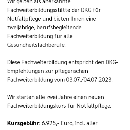
Wir gelten als anerkannte
nagement
e (DKG)
Fachweiterbildungsstätte der DKG für
Notfallpflege und bieten Ihnen eine
ldung Intensiv- und
zweijährige, berufsbegleitende
lege
Fachweiterbildung für alle
Gesundheitsfachberufe.
r/-in
Diese Fachweiterbildung entspricht den DKG-
ATRIE®
Empfehlungen zur pflegerischen
enz
Fachweiterbildung vom 03.07./04.07.2023.
Wonder
Wir starten alle zwei Jahre einen neuen
naesthetics
Fachweiterbildungskurs für Notfallpflege.
Kursgebühr
: 6.925,- Euro, incl. aller