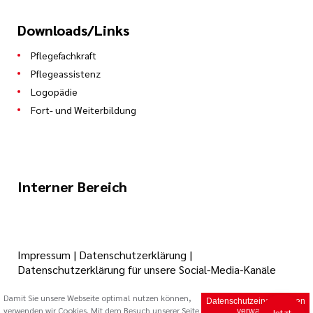
Downloads/Links
Modulprüfungen (schriftlich/mündlich)
Praktische Prüfungen
Pflegefachkraft
Pflegeassistenz
Abschlussprüfung
Logopädie
Fort- und Weiterbildung
Interner Bereich
Impressum
|
Datenschutzerklärung
|
Datenschutzerklärung für unsere Social-Media-Kanäle
Damit Sie unsere Webseite optimal nutzen können,
Datenschutzeinstellungen
verwenden wir Cookies. Mit dem Besuch unserer Seite
© 2026 Caritas Trägergesellschaft Saarbrücken mbH (cts)
verwalten
Jetzt