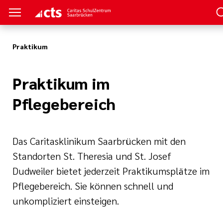
Praktikum
M
IUM
BILDUNG
Praktikum im
rmationen
chulung
Pflegebereich
n/
Das Caritasklinikum Saarbrücken mit den
Beatmung
Standorten St. Theresia und St. Josef
rbildung
Dudweiler bietet jederzeit Praktikumsplätze im
rzpflege
Pflegebereich. Sie können schnell und
unkompliziert einsteigen.
ie, Palliativ