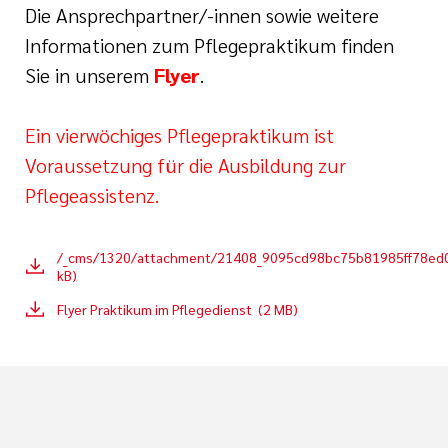
ement
Die Ansprechpartner/-innen sowie weitere
DKG)
Informationen zum Pflegepraktikum finden
Sie in unserem
Flyer
.
ng Intensiv- und
e
Ein vierwöchiges Pflegepraktikum ist
in
Voraussetzung für die Ausbildung zur
Pflegeassistenz.
E® Pflegeassistenz
/_cms/1320/attachment/21408_9095cd98bc75b81985ff78ed0
der
kB)
Flyer Praktikum im Pflegedienst (2 MB)
sthetics