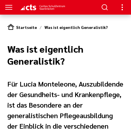
Startseite
Was ist eigentlich Generalistik?
TRUM
TUDIUM
TERBILDUNG
NKS
Was ist eigentlich
nformationen
- Schulung
aft
au/
Generalistik?
ann
enz
re
ntin/
Für Lucia Monteleone, Auszubildende
nt
he Beatmung
der Gesundheits- und Krankenpflege,
iterbildung
ist das Besondere an der
hmerzpflege
generalistischen Pflegeausbildung
gen
logie, Palliativ
der Einblick in die verschiedenen