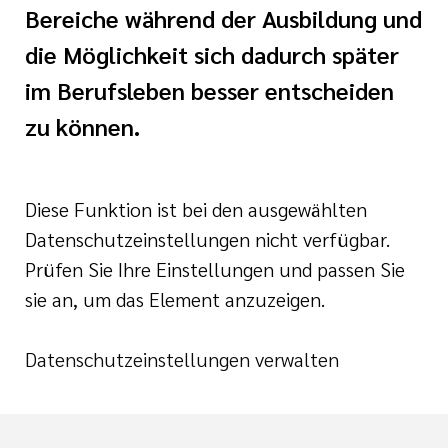
nagement
Bereiche während der Ausbildung und
e (DKG)
die Möglichkeit sich dadurch später
ldung Intensiv- und
im Berufsleben besser entscheiden
lege
zu können.
r/-in
Diese Funktion ist bei den ausgewählten
ATRIE®
Datenschutzeinstellungen nicht verfügbar.
enz
Prüfen Sie Ihre Einstellungen und passen Sie
sie an, um das Element anzuzeigen.
Wonder
naesthetics
Datenschutzeinstellungen verwalten